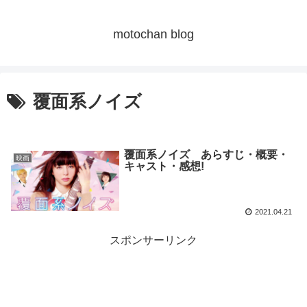
motochan blog
覆面系ノイズ
覆面系ノイズ あらすじ・概要・
映画
キャスト・感想!
2021.04.21
スポンサーリンク