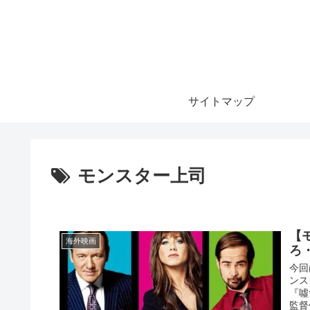
サイトマップ
モンスター上司
【
海外映画
ろ
今回
ンス
『噓
監督