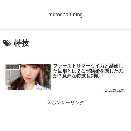
motochan blog
特技
ファーストサマーウイカと結婚し
エンタメ
た旦那とは？なぜ結婚を隠したの
か？意外な特技も判明！
2020.02.04
スポンサーリンク