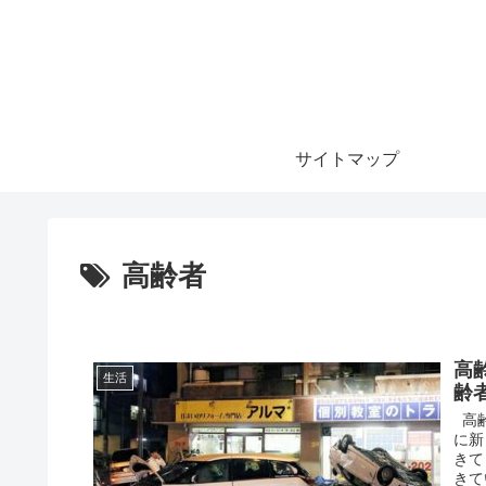
サイトマップ
高齢者
高
生活
齢
高齢
に新
きて
きて