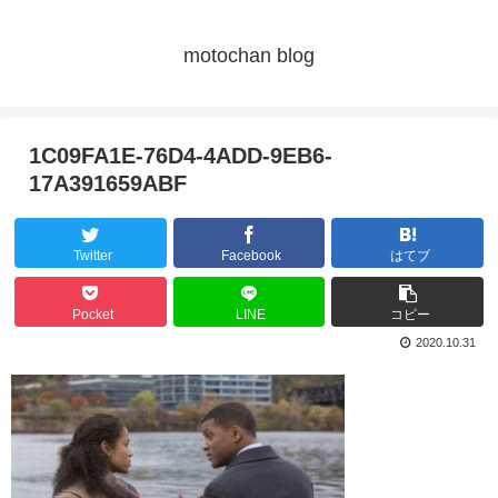
motochan blog
1C09FA1E-76D4-4ADD-9EB6-
17A391659ABF
Twitter
Facebook
はてブ
Pocket
LINE
コピー
2020.10.31