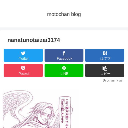
motochan blog
nanatunotaizai3174
Twitter
Facebook
はてブ
Pocket
LINE
コピー
2019.07.04