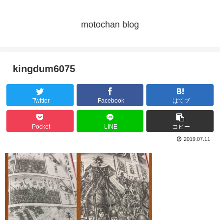
motochan blog
kingdum6075
Twitter
Facebook
はてブ
Pocket
LINE
コピー
2019.07.11