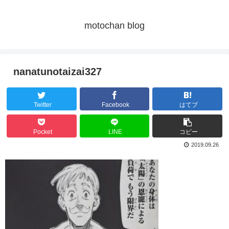
motochan blog
nanatunotaizai327
Twitter
Facebook
はてブ
Pocket
LINE
コピー
2019.09.26