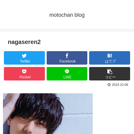
motochan blog
nagaseren2
Twitter
Facebook
はてブ
Pocket
LINE
コピー
2019.10.08