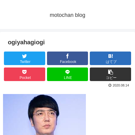
motochan blog
ogiyahagiogi
Twitter
Facebook
はてブ
Pocket
LINE
コピー
2020.08.14