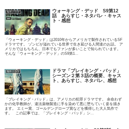
ウォーキング・デッド S9第12
海外ドラマ
話 あらすじ・ネタバレ・キャス
ト・感想
「ウォーキング・デッド」は2010年からアメリカで製作されているSF
ドラマです。 ゾンビが溢れている世界で生き延びる人間達のお話。 ア
メリカではもちろん、日本でもファンが多いことで知られています。
そんな「ウォーキング・デッド」のS9第1...
ドラマ「ブレイキング・バッド」
海外ドラマ
シーズン２第３話の概要、キャス
ト、あらすじ、ネタバレ、感想
「ブレイキング・バッド」は、アメリカの犯罪ドラマです。 余命わず
かの化学教師が、違法薬物製造に手を染めて悪に堕ちていく姿を描き
ます。 エミー賞、ゴールデングローブ賞などを獲得した大人気作で
す。 この記事では、「ブレイキング・バッド」シ...