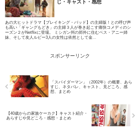
じ・キャスト・感想
あの大ヒットドラマ【ブレイキング・バッド】の主婦版！との呼び声
も高い「ギャングもどき」の主婦３人が巻き起こす痛快コメディのシ
ーズン２がNetflixに登場。 ミシガン州の郊外に住むベス・アニー姉
妹、そして友人ルビー3人の女性は依然として金...
スポンサーリンク
「スパイダーマン」（2002年）の概要、あら
すじ、ネタバレ、キャスト、見どころ、感
想、まとめ
【40歳からの家族ケーカク】キャスト紹介・
あらすじや見どころ・感想・まとめ