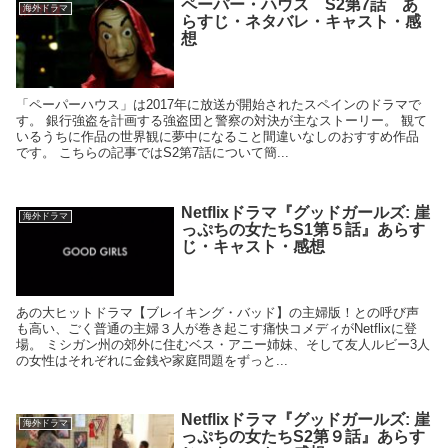
ペーパー・ハウス S2第7話 あ
海外ドラマ
らすじ・ネタバレ・キャスト・感
想
「ペーパーハウス」は2017年に放送が開始されたスペインのドラマで
す。 銀行強盗を計画する強盗団と警察の対決が主なストーリー。 観て
いるうちに作品の世界観に夢中になること間違いなしのおすすめ作品
です。 こちらの記事ではS2第7話について簡...
Netflixドラマ『グッドガールズ: 崖
海外ドラマ
っぷちの女たちS1第５話』あらす
じ・キャスト・感想
あの大ヒットドラマ【ブレイキング・バッド】の主婦版！との呼び声
も高い、ごく普通の主婦３人が巻き起こす痛快コメディがNetflixに登
場。 ミシガン州の郊外に住むベス・アニー姉妹、そして友人ルビー3人
の女性はそれぞれに金銭や家庭問題をずっと...
Netflixドラマ『グッドガールズ: 崖
海外ドラマ
っぷちの女たちS2第９話』あらす