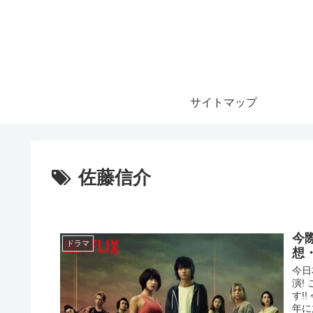
サイトマップ
佐藤信介
今
ドラマ
想
今日
演!
す!
年に