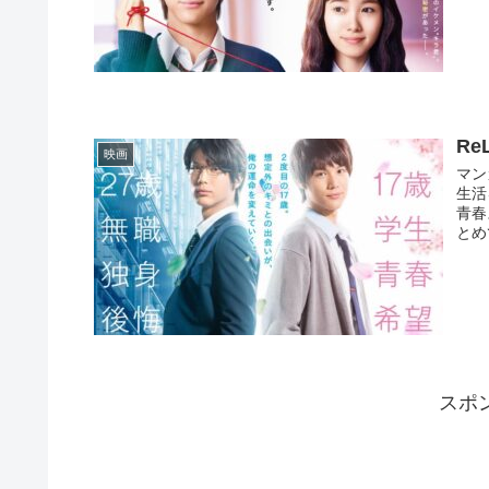
R
映画
マン
生活
青春
とめて
スポ