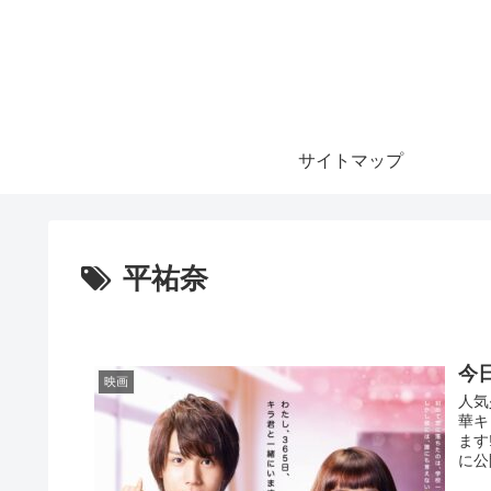
サイトマップ
平祐奈
今
映画
人気
華キ
ます
に公