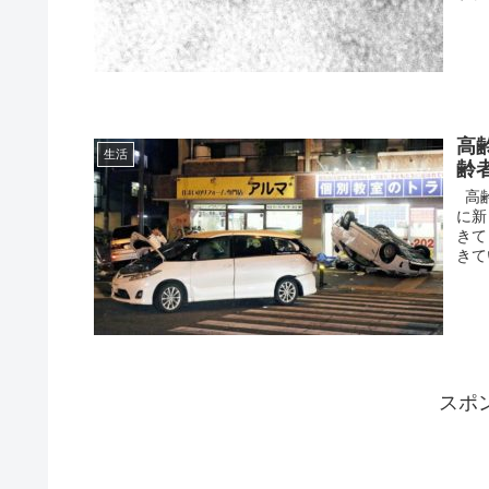
高
生活
齢
高齢
に新
きて
きて
スポ