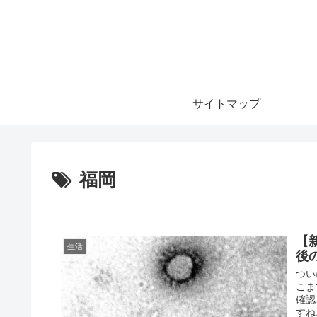
サイトマップ
福岡
【
生活
後
つい
こま
確認
すね