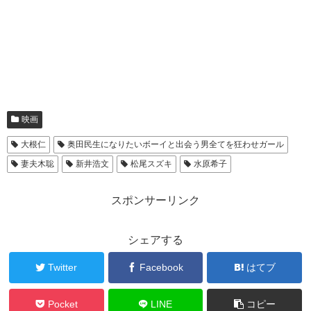
映画
大根仁
奥田民生になりたいボーイと出会う男全てを狂わせガール
妻夫木聡
新井浩文
松尾スズキ
水原希子
スポンサーリンク
シェアする
Twitter
Facebook
はてブ
Pocket
LINE
コピー