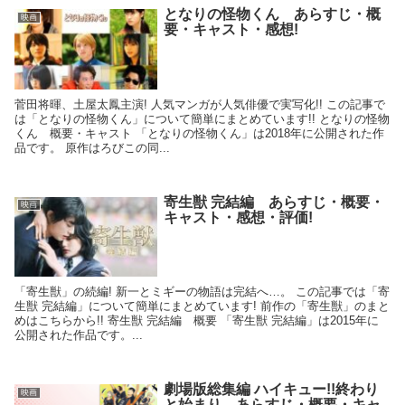
となりの怪物くん あらすじ・概
映画
要・キャスト・感想!
菅田将暉、土屋太鳳主演! 人気マンガが人気俳優で実写化!! この記事で
は「となりの怪物くん」について簡単にまとめています!! となりの怪物
くん 概要・キャスト 「となりの怪物くん」は2018年に公開された作
品です。 原作はろびこの同...
寄生獣 完結編 あらすじ・概要・
映画
キャスト・感想・評価!
「寄生獣」の続編! 新一とミギーの物語は完結へ…。 この記事では「寄
生獣 完結編」について簡単にまとめています! 前作の「寄生獣」のまと
めはこちらから!! 寄生獣 完結編 概要 「寄生獣 完結編」は2015年に
公開された作品です。...
劇場版総集編 ハイキュー!!終わり
映画
と始まり あらすじ・概要・キャ