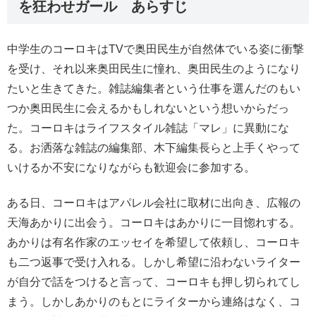
を狂わせガール あらすじ
中学生のコーロキはTVで奥田民生が自然体でいる姿に衝撃
を受け、それ以来奥田民生に憧れ、奥田民生のようになり
たいと生きてきた。雑誌編集者という仕事を選んだのもい
つか奥田民生に会えるかもしれないという想いからだっ
た。コーロキはライフスタイル雑誌「マレ」に異動にな
る。お洒落な雑誌の編集部、木下編集長らと上手くやって
いけるか不安になりながらも歓迎会に参加する。
ある日、コーロキはアパレル会社に取材に出向き、広報の
天海あかりに出会う。コーロキはあかりに一目惚れする。
あかりは有名作家のエッセイを希望して依頼し、コーロキ
も二つ返事で受け入れる。しかし希望に沿わないライター
が自分で話をつけると言って、コーロキも押し切られてし
まう。しかしあかりのもとにライターから連絡はなく、コ