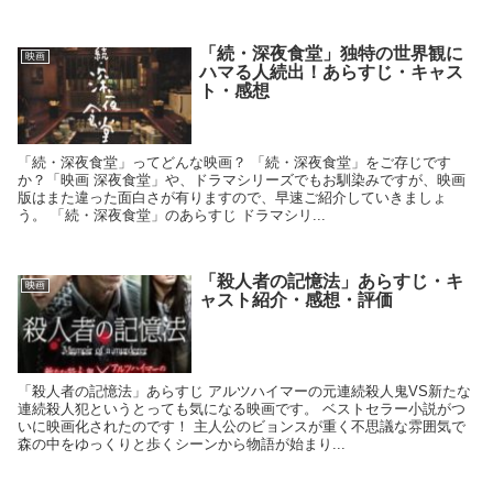
「続・深夜食堂」独特の世界観に
映画
ハマる人続出！あらすじ・キャス
ト・感想
「続・深夜食堂」ってどんな映画？ 「続・深夜食堂」をご存じです
か？「映画 深夜食堂」や、ドラマシリーズでもお馴染みですが、映画
版はまた違った面白さが有りますので、早速ご紹介していきましょ
う。 「続・深夜食堂」のあらすじ ドラマシリ...
「殺人者の記憶法」あらすじ・キ
映画
ャスト紹介・感想・評価
「殺人者の記憶法」あらすじ アルツハイマーの元連続殺人鬼VS新たな
連続殺人犯というとっても気になる映画です。 ベストセラー小説がつ
いに映画化されたのです！ 主人公のビョンスが重く不思議な雰囲気で
森の中をゆっくりと歩くシーンから物語が始まり...