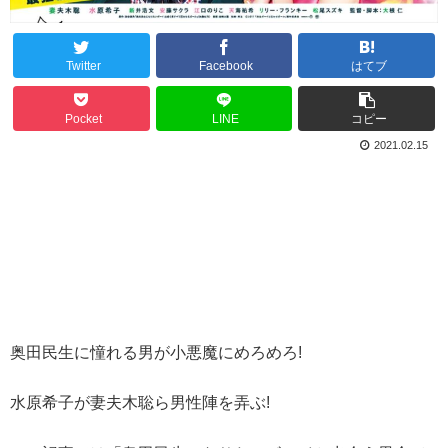
Twitter
Facebook
はてブ
Pocket
LINE
コピー
2021.02.15
奥田民生に憧れる男が小悪魔にめろめろ!
水原希子が妻夫木聡ら男性陣を弄ぶ!