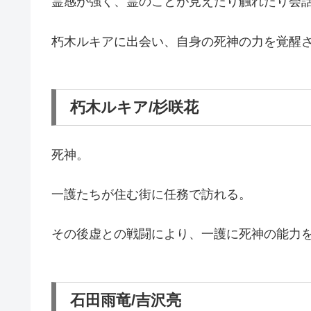
霊感が強く、霊のことが見えたり触れたり会
朽木ルキアに出会い、自身の死神の力を覚醒
朽木ルキア/杉咲花
死神。
一護たちが住む街に任務で訪れる。
その後虚との戦闘により、一護に死神の能力
石田雨竜/吉沢亮