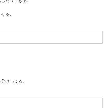
話したりできる。
させる。
を分け与える。