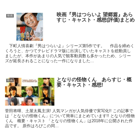
映画『男はつらいよ 望郷篇』あら
映画
すじ・キャスト・感想(評価)まとめ
下町人情喜劇『男はつらいよ』シリーズ第5作です。 作品を締めく
くろうと、かつてテレビドラマ版に出演していたキャストを総動員し
ましたが、本作があまりの人気で観客動員数も多かったため、シリー
ズが延長されることになった一作になりました...
となりの怪物くん あらすじ・概
映画
要・キャスト・感想!
菅田将暉、土屋太鳳主演! 人気マンガが人気俳優で実写化!! この記事で
は「となりの怪物くん」について簡単にまとめています!! となりの怪物
くん 概要・キャスト 「となりの怪物くん」は2018年に公開された作
品です。 原作はろびこの同...