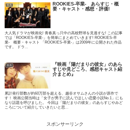
ROOKIES-卒業- あらすじ・概
映画
要・キャスト・感想・評価!
大人気ドラマが映画化! 青春真っ只中の高校野球を見逃すな! この記事
では「ROOKIES-卒業-」を簡単にまとめていきます! ROOKIES-卒
業- 概要・キャスト 「ROOKIES-卒業-」は2009年に公開された作品
です。 ドラ...
『映画「陽だまりの彼女」のあら
映画
すじや見どころ、感想キャスト紹
介まとめ』
累計発行部数が約60万部を超える、越谷オサムさんの小説が原作で
す！ 映画公開当時は「女子が男子に読んでほしい恋愛小説No.1」にも
なり話題を呼びました。 今回は「陽だまりの彼女」のあらすじやみど
ころについて紹介していきたいと思...
スポンサーリンク