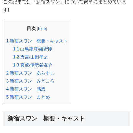
この記事では「新宿スワン」について簡単にまとめていま
す!
目次
[
hide
]
1
新宿スワン 概要・キャスト
1.1
白鳥龍彦/綾野剛
1.2
秀吉/山田孝之
1.3
真虎/伊勢谷友介
2
新宿スワン あらすじ
3
新宿スワン みどころ
4
新宿スワン 感想
5
新宿スワン まとめ
新宿スワン 概要・キャスト