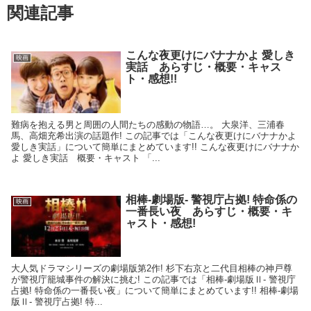
関連記事
こんな夜更けにバナナかよ 愛しき
映画
実話 あらすじ・概要・キャス
ト・感想!!
難病を抱える男と周囲の人間たちの感動の物語…。 大泉洋、三浦春
馬、高畑充希出演の話題作! この記事では「こんな夜更けにバナナかよ
愛しき実話」について簡単にまとめています!! こんな夜更けにバナナか
よ 愛しき実話 概要・キャスト 「...
相棒-劇場版- 警視庁占拠! 特命係の
映画
一番長い夜 あらすじ・概要・キ
ャスト・感想!
大人気ドラマシリーズの劇場版第2作! 杉下右京と二代目相棒の神戸尊
が警視庁籠城事件の解決に挑む! この記事では「相棒-劇場版Ⅱ- 警視庁
占拠! 特命係の一番長い夜」について簡単にまとめています!! 相棒-劇場
版Ⅱ- 警視庁占拠! 特...