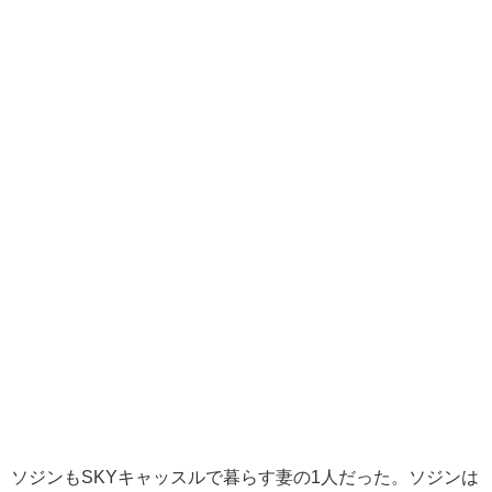
ソジンもSKYキャッスルで暮らす妻の1人だった。ソジンは