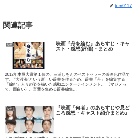
tom0117
関連記事
映画『舟を編む』あらすじ・キャ
映画
スト・感想(評価)・まとめ
2012年本屋大賞第１位の、三浦しをんのベストセラーの映画化作品で
す。 "大渡海”という新しい辞書を作るため、辞書「舟」を編集する
「編む」人々の姿を描いた感動エンターテインメント。 〈マジメっ
て、面白い〉。言葉を集める辞書編集...
『映画「何者」のあらすじや見ど
映画
ころ感想・キャスト紹介まとめ』