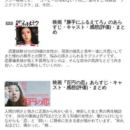
ンジー映画です。 「コーヒーが冷めないうちに」あらすじ 喫茶店「フ
ニクリフニクラ」は、今日...
映画『勝手にふるえてろ』のあら
映画
すじ・キャスト・感想(評価)・まと
め
恋愛経験ゼロの24歳の女性が、現実の彼氏と長年一途に片思いして
きた憧れの相手との間で、悩み心揺さぶられるラブコメディです。
恋愛偏差値が低く不器用なヨシカは、そんな自分の気持ちとどう向き
合い、どんな行動をしていくのか。 ...
映画『百円の恋』あらすじ・キャ
エンタメ
スト・感想(評価)・まとめ
人間の弱さと強さに正面から向かい合う、挫折した女と男の再生物語
です。 自分の価値は百円ほどだと言う32歳の女性が、傷だらけになり
ながらも「恋」と「闘い」に懸命に生きる姿が描かれています。 “呆れ
るほどに、痛かった。” 映...