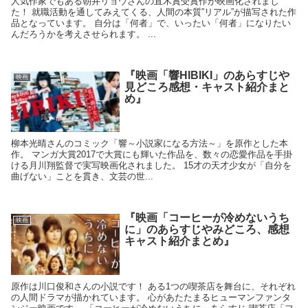
人気作家でもある朝井リョウさんの直木賞受賞作が映画化されまし
た！ 就職活動を通してみえてくる、人間の本質”リアル”が描写された作
品となっています。 自分は「何者」で、いったい「何者」になりたい
んだろうかを考えさせられます。 ...
『映画「響HIBIKI」のあらすじや
映画
見どころ感想・キャスト紹介まと
め』
柳本光晴さんのコミック「響～小説家になる方法～」を原作とした本
作。 マンガ大賞2017で大賞にも輝いた作品を、数々の恋愛作品を手掛
ける月川翔監督で実写映画化されました。 15才の天才少女が「自分を
曲げない」ことを貫き、文芸の世...
『映画「コーヒーが冷めないうち
映画
に」のあらすじやみどころ、感想
キャスト紹介まとめ』
原作は川口俊和さんの小説です！ ある1つの喫茶店を舞台に、それぞれ
の人間ドラマが描かれています。 心があたたまるヒューマンファンタ