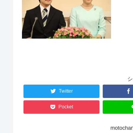
シ
Twitter
Pocket
motoc