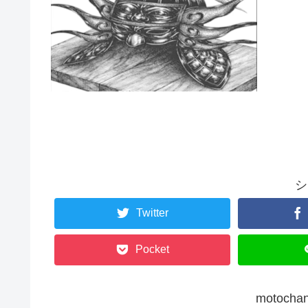
シ
Twitter
Pocket
motoc