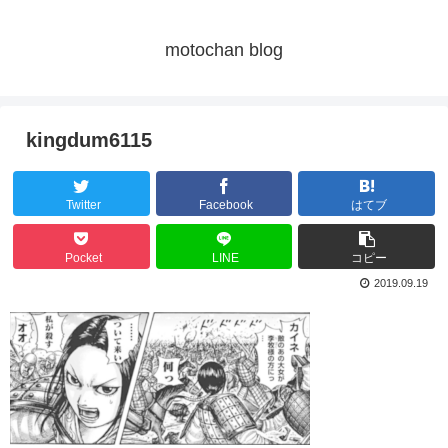
motochan blog
kingdum6115
Twitter
Facebook
はてブ
Pocket
LINE
コピー
2019.09.19