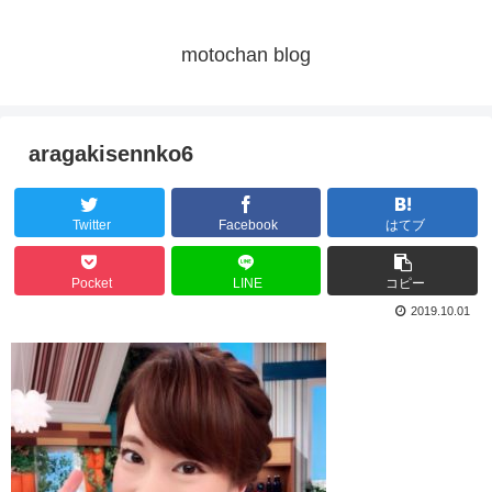
motochan blog
aragakisennko6
Twitter
Facebook
はてブ
Pocket
LINE
コピー
2019.10.01