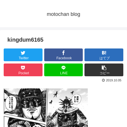
motochan blog
kingdum6165
Twitter
Facebook
はてブ
Pocket
LINE
コピー
2019.10.05