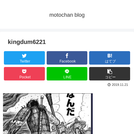
motochan blog
kingdum6221
Twitter
Facebook
はてブ
Pocket
LINE
コピー
2019.11.21