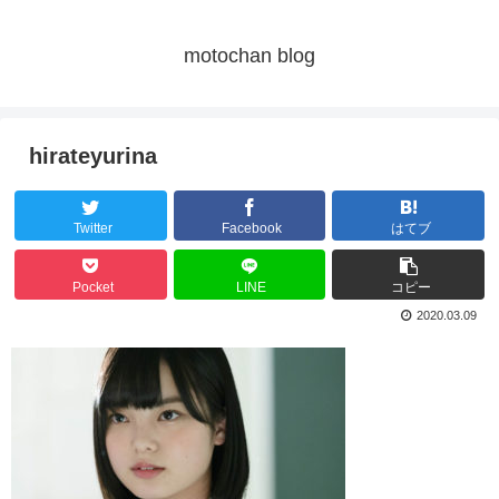
motochan blog
hirateyurina
Twitter
Facebook
はてブ
Pocket
LINE
コピー
2020.03.09