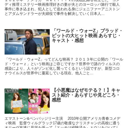
ディ推理ミステリー映画推理好きの妻が夫とのヨーロッパ旅行で殺人
事件に巻き込まれ、犯人として追われる身にジェニファーアニストン
とアダムサンドラーが夫婦役で事件を解決していく日本人...
「ワールド・ウォーZ」ブラッド・
映画
ピットの大ヒット映画 あらすじ・
キャスト・感想
「ワールド・ウォーZ」ってどんな映画？ ２０１３年に公開の「ワール
ド・ウォーｚ」という映画はご存じですか？世界中で謎のウィルスの
感染により、人々がゾンビ化し襲ってくるという話ですが、新型コロ
ナウイルスが世界中に蔓延している現在、他人ごと...
【小悪魔はなぜモテる？！】キャ
海外映画
スト紹介・あらすじや見どころ・
感想
エマストーン&ペンバッジリー主演 2010年公開アメリカ青春コメデ
ィ映画 監督ウィルグラック17歳の敬虔なクリスチャンの高校に通う
オリーヴ友達に見栄を張って『エッチは経験済み』とウソをついてし