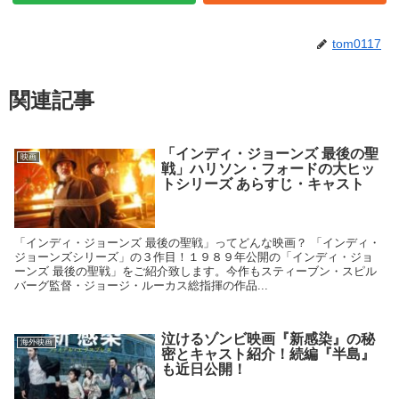
tom0117
関連記事
「インディ・ジョーンズ 最後の聖
映画
戦」ハリソン・フォードの大ヒッ
トシリーズ あらすじ・キャスト
「インディ・ジョーンズ 最後の聖戦」ってどんな映画？ 「インディ・
ジョーンズシリーズ」の３作目！１９８９年公開の「インディ・ジョ
ーンズ 最後の聖戦」をご紹介致します。今作もスティーブン・スピル
バーグ監督・ジョージ・ルーカス総指揮の作品...
泣けるゾンビ映画『新感染』の秘
海外映画
密とキャスト紹介！続編『半島』
も近日公開！