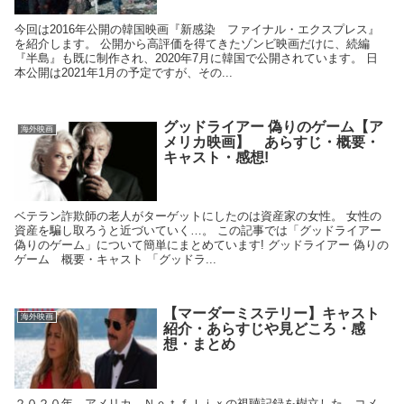
今回は2016年公開の韓国映画『新感染 ファイナル・エクスプレス』
を紹介します。 公開から高評価を得てきたゾンビ映画だけに、続編
『半島』も既に制作され、2020年7月に韓国で公開されています。 日
本公開は2021年1月の予定ですが、その...
グッドライアー 偽りのゲーム【ア
海外映画
メリカ映画】 あらすじ・概要・
キャスト・感想!
ベテラン詐欺師の老人がターゲットにしたのは資産家の女性。 女性の
資産を騙し取ろうと近づいていく…。 この記事では「グッドライアー
偽りのゲーム」について簡単にまとめています! グッドライアー 偽りの
ゲーム 概要・キャスト 「グッドラ...
【マーダーミステリー】キャスト
海外映画
紹介・あらすじや見どころ・感
想・まとめ
２０２０年 アメリカ Ｎｅｔｆｌｉｘの視聴記録を樹立した コメ