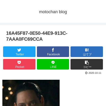
motochan blog
16A45F87-0E50-44E9-913C-
7AAA0FC69CCA
Twitter
Facebook
はてブ
Pocket
LINE
コピー
2020.10.11