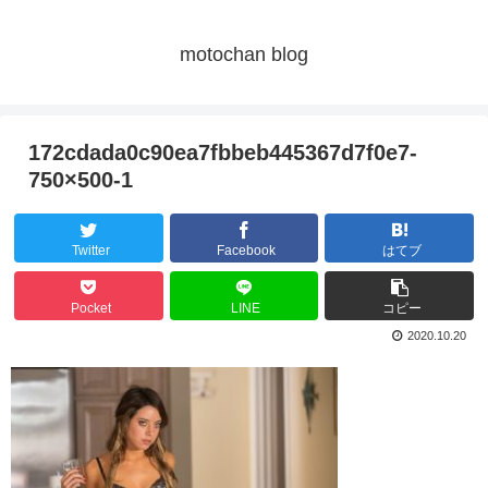
motochan blog
172cdada0c90ea7fbbeb445367d7f0e7-
750×500-1
Twitter
Facebook
はてブ
Pocket
LINE
コピー
2020.10.20