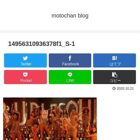
motochan blog
14956310936378f1_S-1
Twitter
Facebook
はてブ
Pocket
LINE
コピー
2020.10.21