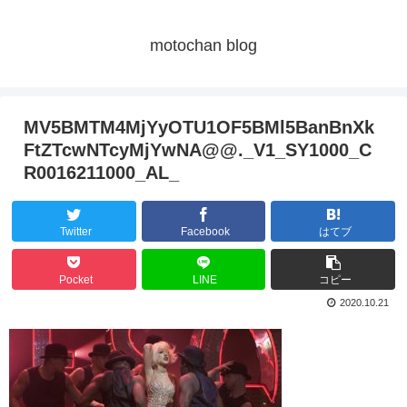
motochan blog
MV5BMTM4MjYyOTU1OF5BMl5BanBnXk
FtZTcwNTcyMjYwNA@@._V1_SY1000_C
R0016211000_AL_
Twitter
Facebook
はてブ
Pocket
LINE
コピー
2020.10.21