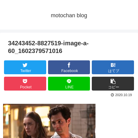
motochan blog
34243452-8827519-image-a-
60_1602379571016
Twitter
Facebook
はてブ
Pocket
LINE
コピー
2020.10.19