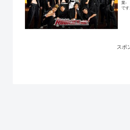
業-
です。
スポ