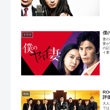
僕
ドラマ
妻の
妻が
の記
イ妻
R
映画
評価
大人
では