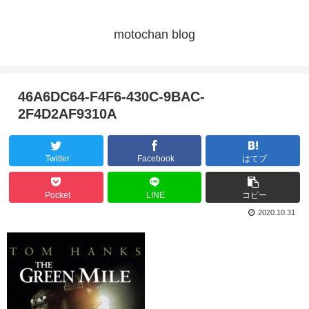
motochan blog
46A6DC64-F4F6-430C-9BAC-
2F4D2AF9310A
Twitter
Facebook
はてブ
Pocket
LINE
コピー
2020.10.31