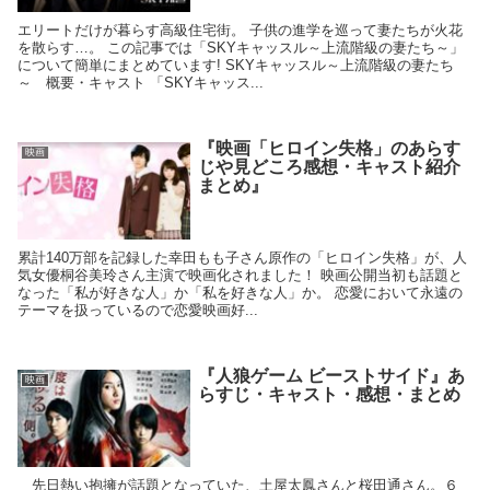
エリートだけが暮らす高級住宅街。 子供の進学を巡って妻たちが火花
を散らす…。 この記事では「SKYキャッスル～上流階級の妻たち～」
について簡単にまとめています! SKYキャッスル～上流階級の妻たち
～ 概要・キャスト 「SKYキャッス...
『映画「ヒロイン失格」のあらす
映画
じや見どころ感想・キャスト紹介
まとめ』
累計140万部を記録した幸田もも子さん原作の「ヒロイン失格」が、人
気女優桐谷美玲さん主演で映画化されました！ 映画公開当初も話題と
なった「私が好きな人」か「私を好きな人」か。 恋愛において永遠の
テーマを扱っているので恋愛映画好...
『人狼ゲーム ビーストサイド』あ
映画
らすじ・キャスト・感想・まとめ
先日熱い抱擁が話題となっていた、土屋太鳳さんと桜田通さん。６