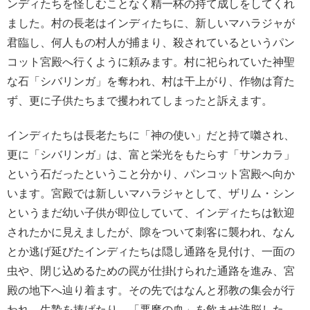
ンディたちを怪しむことなく精一杯の持て成しをしてくれ
ました。村の長老はインディたちに、新しいマハラジャが
君臨し、何人もの村人が捕まり、殺されているというパン
コット宮殿へ行くように頼みます。村に祀られていた神聖
な石「シバリンガ」を奪われ、村は干上がり、作物は育た
ず、更に子供たちまで攫われてしまったと訴えます。
インディたちは長老たちに「神の使い」だと持て囃され、
更に「シバリンガ」は、富と栄光をもたらす「サンカラ」
という石だったということ分かり、パンコット宮殿へ向か
います。宮殿では新しいマハラジャとして、ザリム・シン
というまだ幼い子供が即位していて、インディたちは歓迎
されたかに見えましたが、隙をついて刺客に襲われ、なん
とか逃げ延びたインディたちは隠し通路を見付け、一面の
虫や、閉じ込めるための罠が仕掛けられた通路を進み、宮
殿の地下へ辿り着ます。その先ではなんと邪教の集会が行
われ、生贄を捧げたり、「悪魔の血」を飲ませ洗脳した