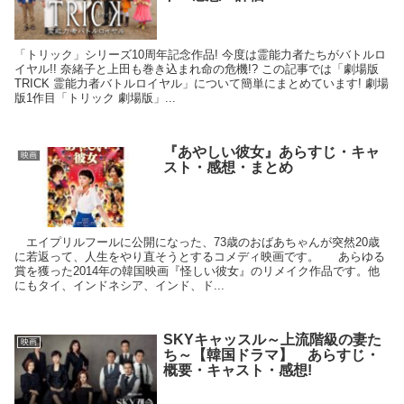
「トリック」シリーズ10周年記念作品! 今度は霊能力者たちがバトルロ
イヤル!! 奈緒子と上田も巻き込まれ命の危機!? この記事では「劇場版
TRICK 霊能力者バトルロイヤル」について簡単にまとめています! 劇場
版1作目「トリック 劇場版」...
『あやしい彼女』あらすじ・キャ
映画
スト・感想・まとめ
エイプリルフールに公開になった、73歳のおばあちゃんが突然20歳
に若返って、人生をやり直そうとするコメディ映画です。 あらゆる
賞を獲った2014年の韓国映画『怪しい彼女』のリメイク作品です。他
にもタイ、インドネシア、インド、ド...
SKYキャッスル～上流階級の妻た
映画
ち～【韓国ドラマ】 あらすじ・
概要・キャスト・感想!