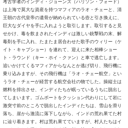
考古学者のインディ・ジョーンズ（ハリソン・フォード）
は上海で莫大な資産を持つマフィアのラオ・チェーと、清
王朝の古代皇帝の遺骨が納められている壺と引き換えに、
巨大なダイヤを手に入れようと取引します。取引すると見
せかけ、毒を飲まされたインディは激しい銃撃戦の末、解
毒剤を手に入れ、たまたま居合わせた歌手のウィリー（ケ
イト・キャプショー）を連れて、迎えに来た相棒ショー
ト・ラウンド（キー・ホイ・クァン）と車で逃亡します。
追いかけてくるマフィアからなんとか逃げ切り、飛行機に
乗り込みますが、その飛行機は「ラオ・チェー航空」とい
うラオ・チェーが経営する航空会社の物でした。操縦士は
燃料を排出させ、インディたちが眠っているうちに脱出し
てしまいます。ゴムボートをクッション代わりにして岩に
激突寸前のところで脱出したインディたちは、雪山を滑り
落ち、崖から激流に落下しながら、インドの荒れ果てた村
に辿り着きます。村は荒れ果てていますが、村人たちはイ