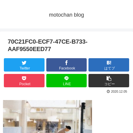
motochan blog
70C21FC0-ECF7-47CE-B733-
AAF9550EED77
Twitter
Facebook
はてブ
Pocket
LINE
コピー
2020.12.05