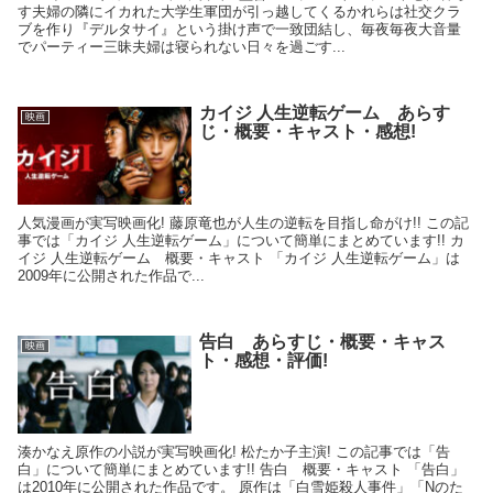
す夫婦の隣にイカれた大学生軍団が引っ越してくるかれらは社交クラ
ブを作り『デルタサイ』という掛け声で一致団結し、毎夜毎夜大音量
でパーティー三昧夫婦は寝られない日々を過ごす...
カイジ 人生逆転ゲーム あらす
映画
じ・概要・キャスト・感想!
人気漫画が実写映画化! 藤原竜也が人生の逆転を目指し命がけ!! この記
事では「カイジ 人生逆転ゲーム」について簡単にまとめています!! カ
イジ 人生逆転ゲーム 概要・キャスト 「カイジ 人生逆転ゲーム」は
2009年に公開された作品で...
告白 あらすじ・概要・キャス
映画
ト・感想・評価!
湊かなえ原作の小説が実写映画化! 松たか子主演! この記事では「告
白」について簡単にまとめています!! 告白 概要・キャスト 「告白」
は2010年に公開された作品です。 原作は「白雪姫殺人事件」「Nのた