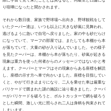
際に宇宙で見て来たこととは異なると、同級生と口論にな
り喧嘩になったと聞かされます。
それから数日後、家族で野球場へ出向き、野球観戦をして
いたクーパー達は、いつも以上に大きな砂嵐に見舞われ、
逃げるように急いで自宅へ戻りました。家の中も砂だらけ
になっていて、マーフの部屋では、またしても本棚から本
が落ちていて、大量の砂が入り込んでいました。その様子
を見たクーパーは、本棚から本が落ちたり、砂嵐が起きる
現象は重力を使った何者からのメッセージではないかと考
えます。クーパーとマーフはその現象からある座標を解読
し、座標の示す方へ車で向かいました。座標を目指してい
くと、やがて行き止まりになり、二人を乗せた車は厳重な
バリケードで囲まれた謎の施設に辿り着きました。クーパ
ーがバリケードを破ろうと、ボルトカッターで網を破ろう
とした瞬間、激しい光に照らされ二人は身柄を拘束されて
しまいます。