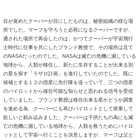
目が覚めたクーパーが目にしたものは、秘密組織の様な場
所でした。マーフを守ろうと必死になるクーパーですが、
通された場所で再会したのは、かつてクーパーが宇宙飛行
士時代に仕事を共にしたブランド教授で、その場所は且て
のNASAだったのでした。NASAは滅亡の危機に瀕している
地球から、人類が移住し、新たに生存することが出来る別
の星を探す「ラザロ計画」を進行していたのでした。既に
候補とする１２の惑星に先行隊を送っていて、三つの惑星
のパイロットから移住可能な知らせと思われる信号を受信
していました。ブランド教授は移住出来る星かどうか調査
を進める為、クーパーにも再びパイロットとして搭乗して
欲しいと頼み込みました。クーパーは子供たちの為にも滅
亡の危機に瀕している地球から、人類を救うためにパイロ
ットとして宇宙へ行くことを決意しますが、マーフは父と