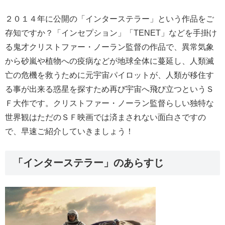
２０１４年に公開の「インターステラー」という作品をご
存知ですか？「インセプション」「TENET」などを手掛け
る鬼才クリストファー・ノーラン監督の作品で、異常気象
から砂嵐や植物への疫病などが地球全体に蔓延し、人類滅
亡の危機を救うために元宇宙パイロットが、人類が移住す
る事が出来る惑星を探すため再び宇宙へ飛び立つというＳ
Ｆ大作です。クリストファー・ノーラン監督らしい独特な
世界観はただのＳＦ映画では済まされない面白さですの
で、早速ご紹介していきましょう！
「インターステラー」のあらすじ