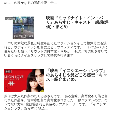
めに」の湊かなえの同名小説「告...
映画『ミッドナイト・イン・パ
海外映画
リ』あらすじ・キャスト・感想(評
価)・まとめ
パリの素敵な景色と時空を超えたファッションそして旅気分にも浸
れる、ウディ・アレン監督によるラブコメディです。 いつかパリに
住みたいと願うハリウッドの脚本家・ギルが、 夜のパリの街を歩いて
いるうちにタイムスリップして時代を行き来す...
『映画「イニシエーションラブ」
映画
のあらすじや見どころ感想・キャ
スト紹介まとめ』
原作は大人気作家の乾くるみさんです。 ある意味、実写化不可能と言
われた作品を、堤幸彦監督で実写化されました！ 原作ファンの方、そ
うでない方も1度は騙される異色のラブストーリーです。 「イニシエー
ションラブ」あらすじ 物語...