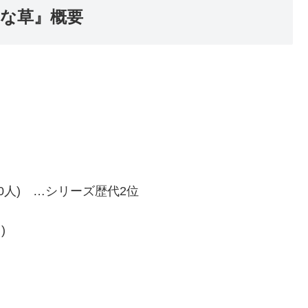
れな草』概要
000人) …シリーズ歴代2位
)