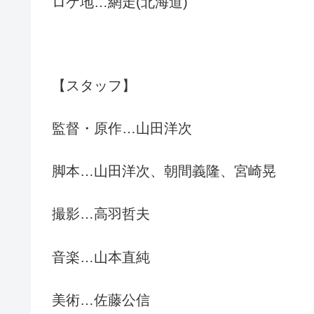
ロケ地…網走(北海道)
【スタッフ】
監督・原作…山田洋次
脚本…山田洋次、朝間義隆、宮崎晃
撮影…高羽哲夫
音楽…山本直純
美術…佐藤公信