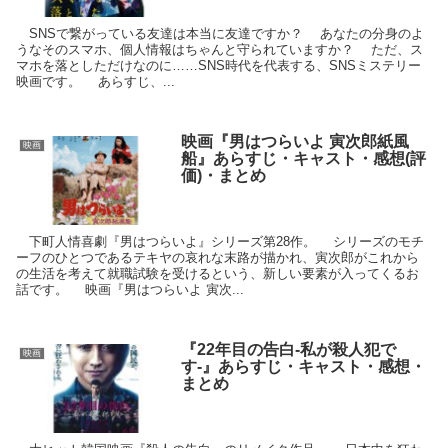
SNSで繋がっている友達は本当に友達ですか？ あなたの分身のよ
うなそのスマホ、個人情報はちゃんと守られていますか？ ただ、ス
マホを落としただけなのに……SNS時代を代表する、SNSミステリー
映画です。 あらすじ、...
映画『男はつらいよ 寅次郎紙風
映画
船』あらすじ・キャスト・感想(評
価)・まとめ
下町人情喜劇『男はつらいよ』シリーズ第28作。 シリーズのモチ
ーフのひとつであるテキヤの哀れな末路が描かれ、寅次郎がこれから
の生活を考えて就職試験を受けるという、新しい要素が入ってくるお
話です。 映画『男はつらいよ 寅次...
『22年目の告白-私が殺人犯で
映画
す-』あらすじ・キャスト・感想・
まとめ