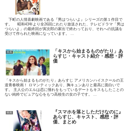
下町の人情喜劇映画である『男はつらいよ』シリーズの第１作目で
す。 昭和43年より全26回にわたり放送された、テレビドラマ「男は
つらいよ」の最終回が寅次郎の家出で終わっており、それへの抗議を
受けて作られた映画になっています。 ...
「キスから始まるものがたり」あ
映画
らすじ・キャスト紹介・感想・評
価
「キスから始まるものがたり」あらすじ アメリカンハイスクールの王
道青春映画！ ロマンティックあり、胸キュンありと最高に面白いで
す。 主人公のエルは恋に憧れをもっているデートもキスもしたことの
ない純粋でピュアな心をもつ高校生の女の子です。 ...
『スマホを落としただけなのに』
映画
あらすじ、キャスト、感想・評
価、まとめ