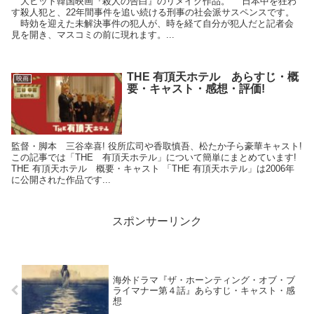
大ヒット韓国映画『殺人の告白』のリメイク作品。 日本中を狂わ
す殺人犯と、22年間事件を追い続ける刑事の社会派サスペンスです。
時効を迎えた未解決事件の犯人が、時を経て自分が犯人だと記者会
見を開き、マスコミの前に現れます。...
THE 有頂天ホテル あらすじ・概
映画
要・キャスト・感想・評価!
監督・脚本 三谷幸喜! 役所広司や香取慎吾、松たか子ら豪華キャスト!
この記事では「THE 有頂天ホテル」について簡単にまとめています!
THE 有頂天ホテル 概要・キャスト 「THE 有頂天ホテル」は2006年
に公開された作品です...
スポンサーリンク
海外ドラマ『ザ・ホーンティング・オブ・ブ
ライマナー第４話』あらすじ・キャスト・感
想