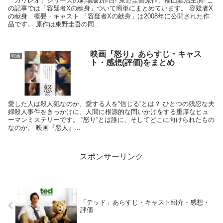
「ガリレオ」シリーズの劇場版1作目! 東野圭吾原作、福山雅治主演! こ
の記事では「容疑者Xの献身」ついて簡単にまとめています。 容疑者X
の献身 概要・キャスト 「容疑者Xの献身」は2008年に公開された作
品です。 原作は東野圭吾の同...
映画『怒り』あらすじ・キャス
映画
ト・感想(評価)をまとめ
愛した人は殺人犯なのか、愛する人を“信じる”とは？ ひとつの残忍な夫
婦殺人事件をきっかけに、人間に根源的な問いかけをする重厚なヒュ
ーマンミステリーです。 “怒り”とは誰に、そしてどこに向けられたもの
なのか。 映画『悪人』...
スポンサーリンク
「テッド」あらすじ・キャスト紹介・感想・
評価