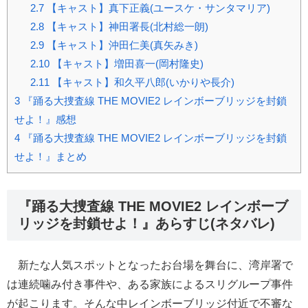
2.7
【キャスト】真下正義(ユースケ・サンタマリア)
2.8
【キャスト】神田署長(北村総一朗)
2.9
【キャスト】沖田仁美(真矢みき)
2.10
【キャスト】増田喜一(岡村隆史)
2.11
【キャスト】和久平八郎(いかりや長介)
3
『踊る大捜査線 THE MOVIE2 レインボーブリッジを封鎖
せよ！』感想
4
『踊る大捜査線 THE MOVIE2 レインボーブリッジを封鎖
せよ！』まとめ
『踊る大捜査線 THE MOVIE2 レインボーブ
リッジを封鎖せよ！』あらすじ(ネタバレ)
新たな人気スポットとなったお台場を舞台に、湾岸署で
は連続噛み付き事件や、ある家族によるスリグループ事件
が起こります。そんな中レインボーブリッジ付近で不審な