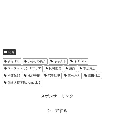
映画
あらすじ
いかりや長介
キャスト
ネタバレ
ユースケ・サンタマリア
岡村隆史
感想
本広克之
柳葉敏郎
水野美紀
深津絵里
真矢みき
織田裕二
踊る大捜査線themovie2
スポンサーリンク
シェアする