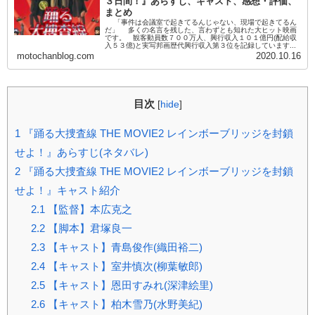
３日間！』あらすじ、キャスト、感想・評価、
まとめ
「事件は会議室で起きてるんじゃない、現場で起きてるん
だ」 多くの名言を残した、言わずとも知れた大ヒット映画
です。 観客動員数７００万人、興行収入１０１億円(配給収
入５３億)と実写邦画歴代興行収入第３位を記録しています...
motochanblog.com
2020.10.16
目次
[
hide
]
1
『踊る大捜査線 THE MOVIE2 レインボーブリッジを封鎖
せよ！』あらすじ(ネタバレ)
2
『踊る大捜査線 THE MOVIE2 レインボーブリッジを封鎖
せよ！』キャスト紹介
2.1
【監督】本広克之
2.2
【脚本】君塚良一
2.3
【キャスト】青島俊作(織田裕二)
2.4
【キャスト】室井慎次(柳葉敏郎)
2.5
【キャスト】恩田すみれ(深津絵里)
2.6
【キャスト】柏木雪乃(水野美紀)