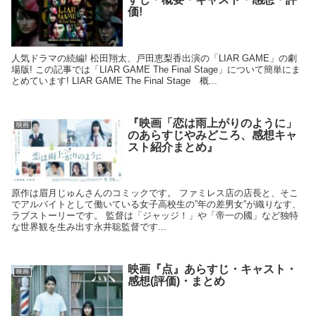
価!
人気ドラマの続編! 松田翔太、戸田恵梨香出演の「LIAR GAME」の劇
場版! この記事では「LIAR GAME The Final Stage」について簡単にま
とめています! LIAR GAME The Final Stage 概...
『映画「恋は雨上がりのように」
映画
のあらすじやみどころ、感想キャ
スト紹介まとめ』
原作は眉月じゅんさんのコミックです。 ファミレス店の店長と、そこ
でアルバイトとして働いている女子高校生の”年の差男女”が織りなす、
ラブストーリーです。 監督は「ジャッジ！」や「帝一の國」など独特
な世界観を生み出す永井聡監督です...
映画『点』あらすじ・キャスト・
映画
感想(評価)・まとめ