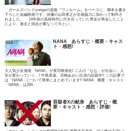
ガールズバンドyonigeの楽曲『ワンルーム』をベースに、脚本を書き
下ろした短編映画です。俳優の山田孝之が企画協力に加わって制作さ
れました。 14年前の高校時代に付き合っていた男女が再会したこと
により、過去と現在が重なって今とい...
NANA あらすじ・概要・キャス
映画
ト・感想!
大人気少女漫画「NANA」が実写映画化! 二人の「なな」が出会い、人
生が変わっていく…! 中島美嘉、宮崎あおい出演の話題作!! この記事で
は「NANA」について簡単にまとめています!! NANA 概要・キャスト
「NANA」は200...
容疑者Xの献身 あらすじ・概
映画
要・キャスト・感想・評価!