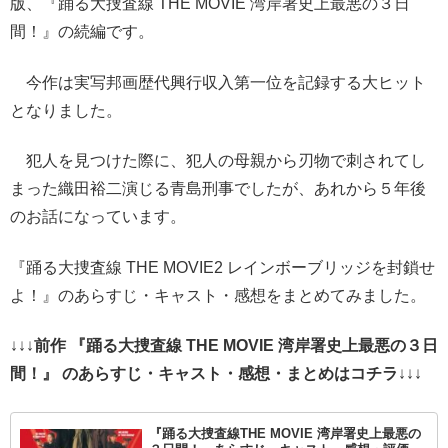
版、『踊る大捜査線 THE MOVIE 湾岸署史上最悪の３日
間！』の続編です。
今作は実写邦画歴代興行収入第一位を記録する大ヒット
となりました。
犯人を見つけた際に、犯人の母親から刃物で刺されてし
まった織田裕二演じる青島刑事でしたが、あれから５年後
のお話になっています。
『踊る大捜査線 THE MOVIE2 レインボーブリッジを封鎖せ
よ！』のあらすじ・キャスト・感想をまとめてみました。
↓↓↓
前作 『踊る大捜査線 THE MOVIE 湾岸署史上最悪の３日
間！』 のあらすじ・キャスト・感想・まとめはコチラ
↓↓↓
『踊る大捜査線THE MOVIE 湾岸署史上最悪の