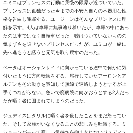
ユミコはプリンセスの行動に我慢の限界が近づいていた。
プリンセスは孤独だった今までの不安と自らの不器用な性
格を告白し謝罪する。ユージーンはそんなプリンセスに理
解を示す。4人は車庫に無事辿り着いたが、車庫の中にあっ
たのは車ではなく自転車だった。嘘はついていないものの
気まずさを隠せないプリンセスだったが、ユミコが一緒に
先へ進もうと誘うと元気を取り戻すのだった。
ベータはオーシャンサイドに向かっている途中で何かに気
付いたように方向転換をする。尾行していたアーロンとア
ルデンもその動きを察知して無線で連絡しようとするが上
手くつながらない。急いで廃病院に向かおうとする2人だっ
たが囁く者に囲まれてしまうのだった。
ジュディスはダリルに囁く者を殺したことをまだ怒ってい
た。そして家族がいなくなることの悲しみを吐露する。ミ
ショーンが去って寂しい気持ちを抑えきれないジュディス