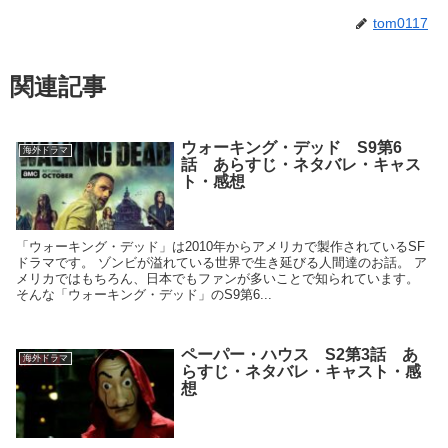
tom0117
関連記事
ウォーキング・デッド S9第6
海外ドラマ
話 あらすじ・ネタバレ・キャス
ト・感想
「ウォーキング・デッド」は2010年からアメリカで製作されているSF
ドラマです。 ゾンビが溢れている世界で生き延びる人間達のお話。 ア
メリカではもちろん、日本でもファンが多いことで知られています。
そんな「ウォーキング・デッド」のS9第6...
ペーパー・ハウス S2第3話 あ
海外ドラマ
らすじ・ネタバレ・キャスト・感
想