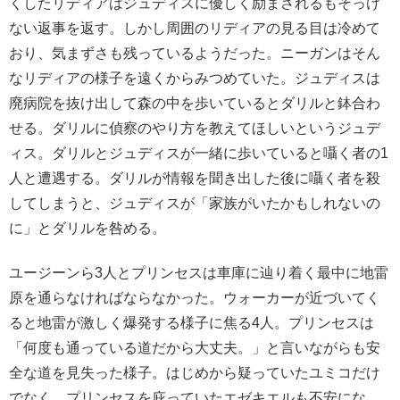
くしたリディアはジュディスに優しく励まされるもそっけ
ない返事を返す。しかし周囲のリディアの見る目は冷めて
おり、気まずさも残っているようだった。ニーガンはそん
なリディアの様子を遠くからみつめていた。ジュディスは
廃病院を抜け出して森の中を歩いているとダリルと鉢合わ
せる。ダリルに偵察のやり方を教えてほしいというジュデ
ィス。ダリルとジュディスが一緒に歩いていると囁く者の1
人と遭遇する。ダリルが情報を聞き出した後に囁く者を殺
してしまうと、ジュディスが「家族がいたかもしれないの
に」とダリルを咎める。
ユージーンら3人とプリンセスは車庫に辿り着く最中に地雷
原を通らなければならなかった。ウォーカーが近づいてく
ると地雷が激しく爆発する様子に焦る4人。プリンセスは
「何度も通っている道だから大丈夫。」と言いながらも安
全な道を見失った様子。はじめから疑っていたユミコだけ
でなく、プリンセスを庇っていたエゼキエルも不安にな