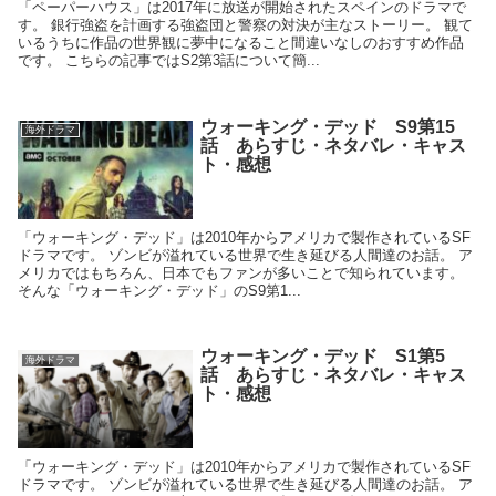
「ペーパーハウス」は2017年に放送が開始されたスペインのドラマで
す。 銀行強盗を計画する強盗団と警察の対決が主なストーリー。 観て
いるうちに作品の世界観に夢中になること間違いなしのおすすめ作品
です。 こちらの記事ではS2第3話について簡...
ウォーキング・デッド S9第15
海外ドラマ
話 あらすじ・ネタバレ・キャス
ト・感想
「ウォーキング・デッド」は2010年からアメリカで製作されているSF
ドラマです。 ゾンビが溢れている世界で生き延びる人間達のお話。 ア
メリカではもちろん、日本でもファンが多いことで知られています。
そんな「ウォーキング・デッド」のS9第1...
ウォーキング・デッド S1第5
海外ドラマ
話 あらすじ・ネタバレ・キャス
ト・感想
「ウォーキング・デッド」は2010年からアメリカで製作されているSF
ドラマです。 ゾンビが溢れている世界で生き延びる人間達のお話。 ア