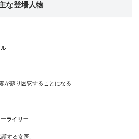
主な登場人物
マル
妻が蘇り困惑することになる。
オーライリー
保護する女医。