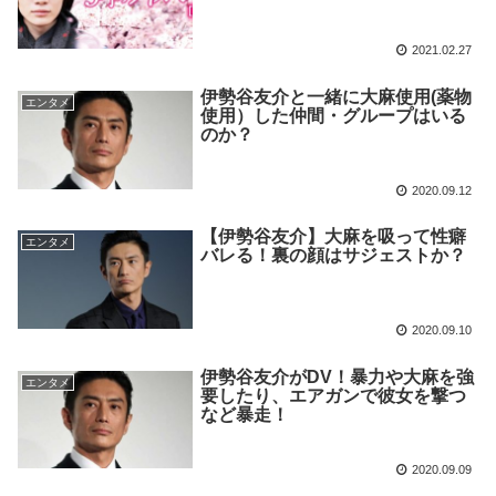
2021.02.27
伊勢谷友介と一緒に大麻使用(薬物
エンタメ
使用）した仲間・グループはいる
のか？
2020.09.12
【伊勢谷友介】大麻を吸って性癖
エンタメ
バレる！裏の顔はサジェストか？
2020.09.10
伊勢谷友介がDV！暴力や大麻を強
エンタメ
要したり、エアガンで彼女を撃つ
など暴走！
2020.09.09