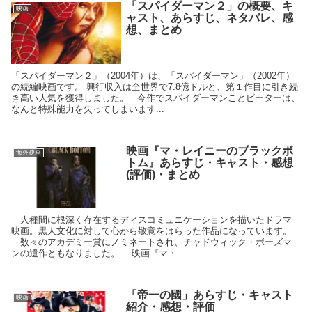
「スパイダーマン２」の概要、キ
映画
ャスト、あらすじ、ネタバレ、感
想、まとめ
「スパイダーマン２」（2004年）は、「スパイダーマン」（2002年）
の続編映画です。 興行収入は全世界で7.8億ドルと、第１作目に引き続
き高い人気を獲得しました。 今作でスパイダーマンことピーターは、
なんと特殊能力を失ってしまいます...
映画『マ・レイニーのブラックボ
海外映画
トム』あらすじ・キャスト・感想
(評価)・まとめ
人種間に根深く存在するディスコミュニケーションを描いたドラマ
映画。黒人文化に対して心から敬意をはらった作品になっています。
数々のアカデミー賞にノミネートされ、チャドウィック・ボーズマ
ンの遺作ともなりました。 映画『マ・...
「帝一の國」あらすじ・キャスト
映画
紹介・感想・評価