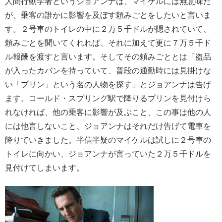
人間行動学者というジョアンナは、マイケルには無意味だ
が、乗客の誰かに影響を及ぼす頼みごとをしたいと言いま
す。２号車のトイレの中に２万５千ドルが隠されていて、
頼みごとを聞いてくれれば、それに加えて更に７万５千ド
ル報酬を渡すと言います。そしてその頼みごととは「盗品
が入ったカバンを持っていて、普段の通勤時には見掛けな
い「プリン」という名の人物を探す」とジョアンナは告げ
ます。コールド・スプリング駅で降りるプリンを見付けら
れなければ、他の乗客に影響が及ぶこと、この事は他の人
には他言しないこと、ジョアンナはそれだけ告げて電車を
降りていきました。半信半疑のマイケルは試しに２号車の
トイレに向かい、ジョアンナが言っていた２万５千ドルを
見付けてしまいます。