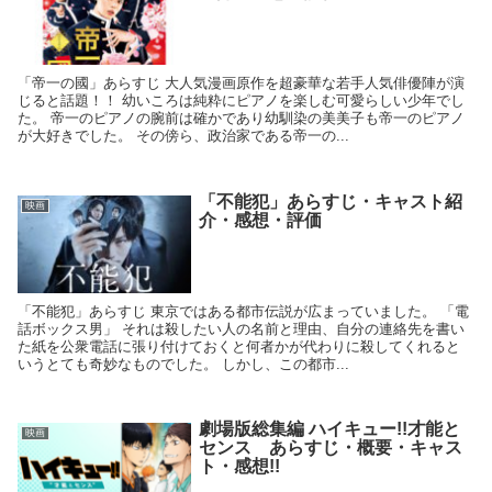
「帝一の國」あらすじ 大人気漫画原作を超豪華な若手人気俳優陣が演
じると話題！！ 幼いころは純粋にピアノを楽しむ可愛らしい少年でし
た。 帝一のピアノの腕前は確かであり幼馴染の美美子も帝一のピアノ
が大好きでした。 その傍ら、政治家である帝一の...
「不能犯」あらすじ・キャスト紹
映画
介・感想・評価
「不能犯」あらすじ 東京ではある都市伝説が広まっていました。 「電
話ボックス男」 それは殺したい人の名前と理由、自分の連絡先を書い
た紙を公衆電話に張り付けておくと何者かが代わりに殺してくれると
いうとても奇妙なものでした。 しかし、この都市...
劇場版総集編 ハイキュー!!才能と
映画
センス あらすじ・概要・キャス
ト・感想!!