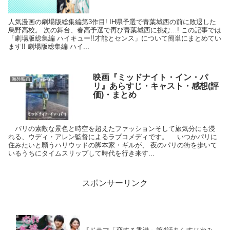
人気漫画の劇場版総集編第3作目! IH県予選で青葉城西の前に敗退した
烏野高校。 次の舞台、春高予選で再び青葉城西に挑む…! この記事では
「劇場版総集編 ハイキュー!!才能とセンス」について簡単にまとめてい
ます!! 劇場版総集編 ハイ...
映画『ミッドナイト・イン・パ
海外映画
リ』あらすじ・キャスト・感想(評
価)・まとめ
パリの素敵な景色と時空を超えたファッションそして旅気分にも浸
れる、ウディ・アレン監督によるラブコメディです。 いつかパリに
住みたいと願うハリウッドの脚本家・ギルが、 夜のパリの街を歩いて
いるうちにタイムスリップして時代を行き来す...
スポンサーリンク