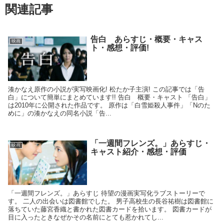
関連記事
告白 あらすじ・概要・キャス
映画
ト・感想・評価!
湊かなえ原作の小説が実写映画化! 松たか子主演! この記事では「告
白」について簡単にまとめています!! 告白 概要・キャスト 「告白」
は2010年に公開された作品です。 原作は「白雪姫殺人事件」「Nのた
めに」の湊かなえの同名小説「告...
「一週間フレンズ。」あらすじ・
映画
キャスト紹介・感想・評価
「一週間フレンズ。」あらすじ 待望の漫画実写化ラブストーリーで
す。 二人の出会いは図書館でした。 男子高校生の長谷祐樹は図書館に
落ちていた藤宮香織と書かれた図書カードを拾います。 図書カードが
目に入ったときなぜかその名前にとても惹かれてし...