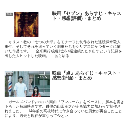
映画『セブン』あらすじ・キャス
映画
ト・感想(評価)・まとめ
キリスト教の「七つの大罪」をモチーフに制作された連続猟奇殺人
事件、そしてそれを追っていく刑事たちをシリアスにかつダークに描
いた作品です。 全米興行成績1位を4週連続たたき出すという記録を
出した大ヒットした映画。 あらゆる...
映画『点』あらすじ・キャスト・
映画
感想(評価)・まとめ
ガールズバンドyonigeの楽曲『ワンルーム』をベースに、脚本を書き
下ろした短編映画です。俳優の山田孝之が企画協力に加わって制作さ
れました。 14年前の高校時代に付き合っていた男女が再会したこと
により、過去と現在が重なって今とい...