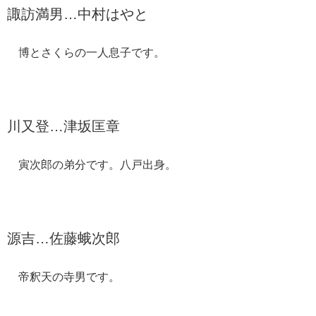
諏訪満男…中村はやと
博とさくらの一人息子です。
川又登…津坂匡章
寅次郎の弟分です。八戸出身。
源吉…佐藤蛾次郎
帝釈天の寺男です。