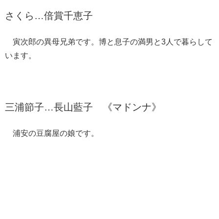
さくら…倍賞千恵子
寅次郎の異母兄弟です。博と息子の満男と3人で暮らして
います。
三浦節子…長山藍子 《マドンナ》
浦安の豆腐屋の娘です。