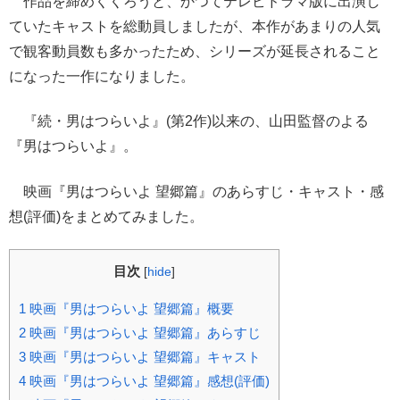
作品を締めくくろうと、かつてテレビドラマ版に出演し
ていたキャストを総動員しましたが、本作があまりの人気
で観客動員数も多かったため、シリーズが延長されること
になった一作になりました。
『続・男はつらいよ』(第2作)以来の、山田監督のよる
『男はつらいよ』。
映画『男はつらいよ 望郷篇』のあらすじ・キャスト・感
想(評価)をまとめてみました。
目次
[
hide
]
1
映画『男はつらいよ 望郷篇』概要
2
映画『男はつらいよ 望郷篇』あらすじ
3
映画『男はつらいよ 望郷篇』キャスト
4
映画『男はつらいよ 望郷篇』感想(評価)