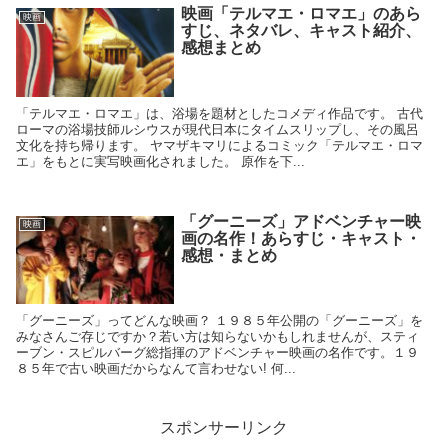
映画「テルマエ・ロマエ」のあら
映画
すじ、ネタバレ、キャスト紹介、
感想まとめ
「テルマエ・ロマエ」は、浴場を題材としたコメディ作品です。 古代
ローマの浴場技師ルシウスが現代日本にタイムスリップし、その風呂
文化を持ち帰ります。 ヤマザキマリによるコミック「テルマエ・ロマ
エ」をもとに実写映画化されました。 原作を下...
「グーニーズ」アドベンチャー映
映画
画の名作！あらすじ・キャスト・
感想・まとめ
「グーニーズ」ってどんな映画？ １９８５年公開の「グーニーズ」を
みなさんご存じですか？若い方は知らないかもしれませんが、スティ
ーブン・スピルバーグ総指揮のアドベンチャー映画の名作です。１９
８５年で古い映画だからなんて言わせない! 何...
スポンサーリンク