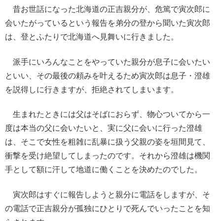
昔お世話になった北海道の正吉親分が、危篤で寅次郎に
会いたがっているという報告を弟分の登から聞いた寅次郎
は、登とふたりで北海道へ見舞いに行きました。
派手にいろんなことをやっていた親分が息子に会いたい
といい、その最後の頼みを叶えるため寅次郎は息子・澄雄
を説得しに行きますが、拒絶されてしまいます。
生まれたときには父はそばにおらず、物心ついてから一
度は本当の父に会いたいと、実に父に会いに行った澄雄
は、そこで女性を粗雑に乱暴に扱う父親の姿を垣間見て、
衝撃を受け絶望してしまったのです。それから澄雄は機関
手として額に汗して地道に働くことを決めたのでした。
寅次郎はすぐに報告しようと親分に電話をしますが、そ
の電話で正吉親分が孤独にひとりで死んでいったことを知