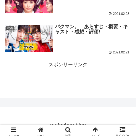
2021.02.23
バクマン。 あらすじ・概要・キ
映画
ャスト・感想・評価!
2021.02.21
スポンサーリンク
motochan blog
© 2019 motochan blog.
メニュー
ホーム
検索
トップ
サイドバー