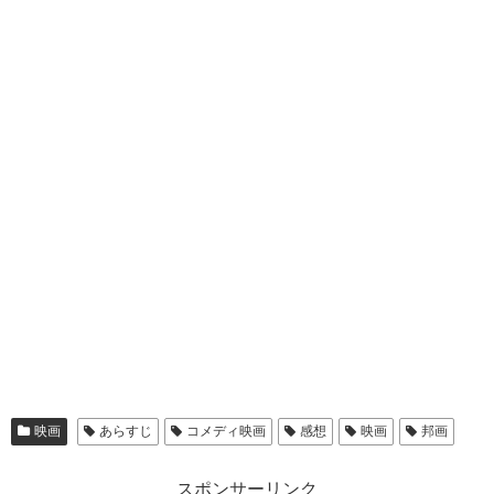
映画
あらすじ
コメディ映画
感想
映画
邦画
スポンサーリンク