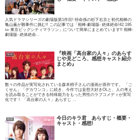
人気ドラマシリーズの劇場版第1作目! 特命係の杉下右京と初代相棒の
亀山薫が難事件に挑む!! この記事では「相棒-劇場版- 絶体絶命!42.195
㎞ 東京ビッグシティマラソン」について簡単にまとめています!! 相棒-
劇場版- 絶体絶命...
『映画「高台家の人々」のあらす
映画
じや見どころ、感想キャスト紹介
まとめ』
数々の作品が実写化されている森本梢子さんの漫画が原作です。 「ご
くせん」「デカワンコ」に続き、今作では妄想大好きOLと、人の考え
を読み取ることができる特殊能力をもった男性のラブコメディが実写
化です！ 「高台家の人々」あらすじ ...
今日のキラ君 あらすじ・概要・
映画
キャスト・感想!