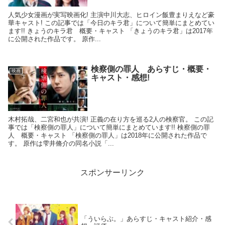
人気少女漫画が実写映画化! 主演中川大志、ヒロイン飯豊まりえなど豪
華キャスト! この記事では「今日のキラ君」について簡単にまとめてい
ます!! きょうのキラ君 概要・キャスト 「きょうのキラ君」は2017年
に公開された作品です。 原作...
検察側の罪人 あらすじ・概要・
映画
キャスト・感想!
木村拓哉、二宮和也が共演! 正義の在り方を巡る2人の検察官。 この記
事では「検察側の罪人」について簡単にまとめています!! 検察側の罪
人 概要・キャスト 「検察側の罪人」は2018年に公開された作品で
す。 原作は雫井脩介の同名小説「...
スポンサーリンク
「ういらぶ。」あらすじ・キャスト紹介・感