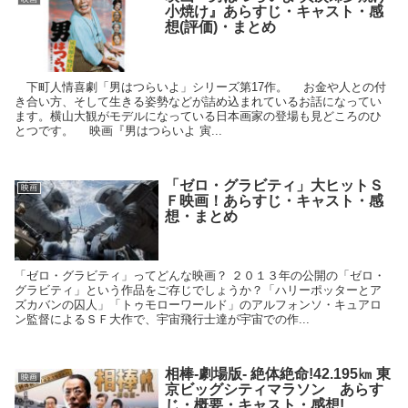
小焼け』あらすじ・キャスト・感
想(評価)・まとめ
下町人情喜劇「男はつらいよ」シリーズ第17作。 お金や人との付
き合い方、そして生きる姿勢などが詰め込まれているお話になってい
ます。横山大観がモデルになっている日本画家の登場も見どころのひ
とつです。 映画『男はつらいよ 寅...
「ゼロ・グラビティ」大ヒットＳ
映画
Ｆ映画！あらすじ・キャスト・感
想・まとめ
「ゼロ・グラビティ」ってどんな映画？ ２０１３年の公開の「ゼロ・
グラビティ」という作品をご存じでしょうか？「ハリーポッターとア
ズカバンの囚人」「トゥモローワールド」のアルフォンソ・キュアロ
ン監督によるＳＦ大作で、宇宙飛行士達が宇宙での作...
相棒-劇場版- 絶体絶命!42.195㎞ 東
映画
京ビッグシティマラソン あらす
じ・概要・キャスト・感想!