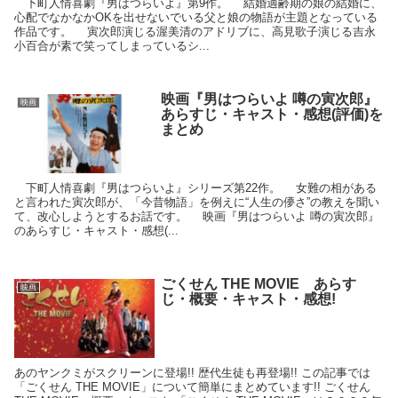
下町人情喜劇『男はつらいよ』第9作。 結婚適齢期の娘の結婚に、
心配でなかなかOKを出せないでいる父と娘の物語が主題となっている
作品です。 寅次郎演じる渥美清のアドリブに、高見歌子演じる吉永
小百合が素で笑ってしまっているシ...
映画『男はつらいよ 噂の寅次郎』
映画
あらすじ・キャスト・感想(評価)を
まとめ
下町人情喜劇『男はつらいよ』シリーズ第22作。 女難の相がある
と言われた寅次郎が、「今昔物語」を例えに“人生の儚さ”の教えを聞い
て、改心しようとするお話です。 映画『男はつらいよ 噂の寅次郎』
のあらすじ・キャスト・感想(...
ごくせん THE MOVIE あらす
映画
じ・概要・キャスト・感想!
あのヤンクミがスクリーンに登場!! 歴代生徒も再登場!! この記事では
「ごくせん THE MOVIE」について簡単にまとめています!! ごくせん