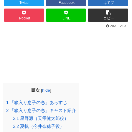
Twitter
Facebook
はてブ
Pocket
LINE
コピー
2020.12.03
目次
[
hide
]
1
「箱入り息子の恋」あらすじ
2
「箱入り息子の恋」キャスト紹介
2.1
星野源（天雫健太郎役）
2.2
夏帆（今井奈穂子役）