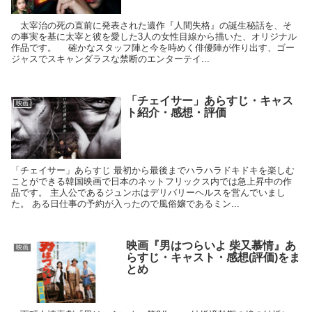
太宰治の死の直前に発表された遺作『人間失格』の誕生秘話を、そ
の事実を基に太宰と彼を愛した3人の女性目線から描いた、オリジナル
作品です。 確かなスタッフ陣と今を時めく俳優陣が作り出す、ゴー
ジャスでスキャンダラスな禁断のエンターテイ...
「チェイサー」あらすじ・キャス
映画
ト紹介・感想・評価
「チェイサー」あらすじ 最初から最後までハラハラドキドキを楽しむ
ことができる韓国映画で日本のネットフリックス内では急上昇中の作
品です。 主人公であるジュンホはデリバリーヘルスを営んでいまし
た。 ある日仕事の予約が入ったので風俗嬢であるミン...
映画『男はつらいよ 柴又慕情』あ
映画
らすじ・キャスト・感想(評価)をま
とめ